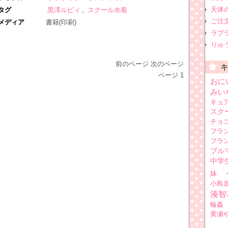
天体
タグ
黒澤ルビィ
,
スクール水着
ご注
メディア
書籍(印刷)
ラブ
りゅ
前のページ
次のページ
ページ
1
おに
みい
キュ
スク
チョ
フラ
フラ
ブル
中学
妹
小鳥
湊智
輪姦
黄瀬