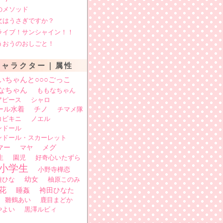
のメソッド
文はうさぎですか？
ライブ！サンシャイン！！
うおうのおしごと！
キャラクター｜属性
いちゃんと○○○ごっこ
なちゃん
ももなちゃん
アピース
シャロ
ール水着
チノ
チマメ隊
コビキニ
ノエル
ンドール
ンドール・スカーレット
マー
メグ
マヤ
生
園児
好奇心いたずら
小学生
小野寺樺恋
遊ひな
幼女
柚原このみ
花
睡姦
袴田ひなた
雛鶴あい
鹿目まどか
やよい
黒澤ルビィ