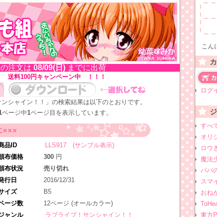
こんに
の注文は
08/09(日)
までに出荷
！ 送料100円キャンペーン中 ！！！
ログ
サンシャイン！！」の検索結果は以下のとおりです。
1
ページ中
1
ページ目を表示しています。
すべ
×××
オリ
商品ID
LLS917 (サンプル表示)
ロウ
頒布価格
300
円
魔法
頒布状況
売り切れ
パパ
発行日
2016/12/31
スマ
サイズ
B5
おね
ページ数
12ページ (オールカラー)
ToHea
ジャンル
ラブライブ！サンシャイン！！
東方Pr