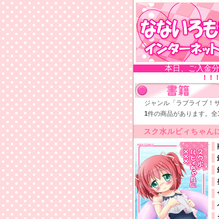
本日、ご入金分
！！
ジャンル「ラブライブ！
1
件の商品があります。全
スク水ルビィちゃんに