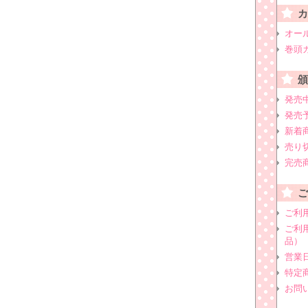
オー
巻頭
発売
発売
新着
売り
完売
ご利
ご利
品）
営業
特定
お問