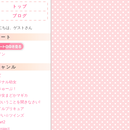
トップ
ブログ
ちは、ゲストさん
カート
イン
ジャンル
て
ジナル幼女
きゅーぶ！
少女まどかマギカ
のいうことを聞きなさい!
イルプリキュア
がい☆ツインズ
rt2
oject