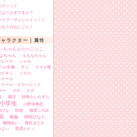
のメソッド
文はうさぎですか？
ライブ！サンシャイン！！
うおうのおしごと！
キャラクター｜属性
いちゃんと○○○ごっこ
なちゃん
ももなちゃん
アピース
シャロ
ール水着
チノ
チマメ隊
コビキニ
ノエル
ンドール
ンドール・スカーレット
マー
メグ
マヤ
生
園児
好奇心いたずら
小学生
小野寺樺恋
遊ひな
幼女
柚原このみ
花
睡姦
袴田ひなた
雛鶴あい
鹿目まどか
やよい
黒澤ルビィ