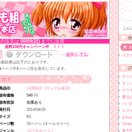
こんに
の注文は
08/09(日)
までに出荷
！ 送料100円キャンペーン中 ！！！
ログ
検索結果は以下のとおりです。
1
ページ中
1
ページ目を表示しています。
すべ
・カ？
オリ
商品ID
LKB063 (サンプル表示)
ロウ
頒布価格
540
円
魔法
頒布状況
在庫あり
パパ
発行日
2014/04/29
スマ
サイズ
B5
おね
ページ数
20ページ (オールカラー)
ToHea
ジャンル
ロウきゅーぶ！
東方Pr