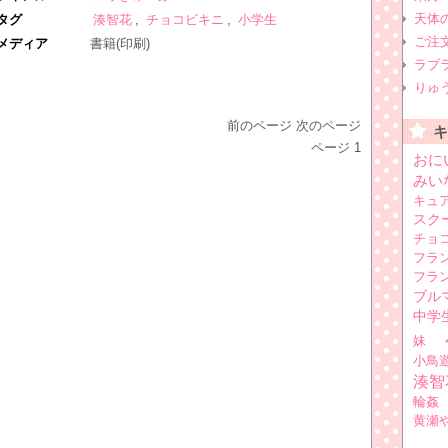
天体
タグ
湊智花
,
チョコビキニ
,
小学生
ご注
メディア
書籍(印刷)
ラブ
りゅ
前のページ
次のページ
ページ
1
おに
みい
キュ
スク
チョ
フラ
フラ
ブル
中学
妹
小鳥
湊智
輪姦
黄瀬