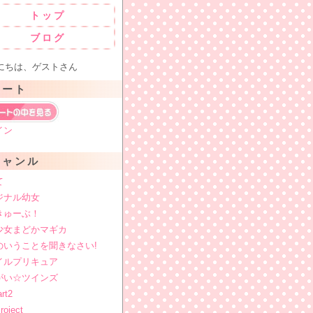
トップ
ブログ
ちは、ゲストさん
カート
イン
ジャンル
て
ジナル幼女
きゅーぶ！
少女まどかマギカ
のいうことを聞きなさい!
イルプリキュア
がい☆ツインズ
rt2
oject