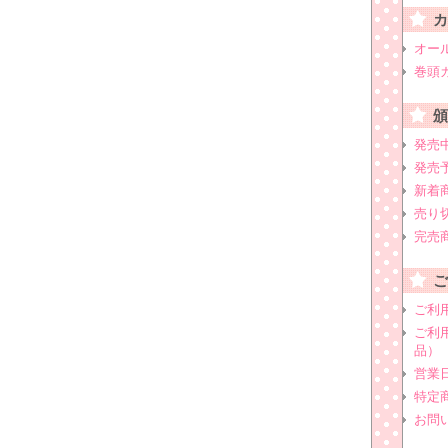
オー
巻頭
発売
発売
新着
売り
完売
ご利
ご利
品）
営業
特定
お問