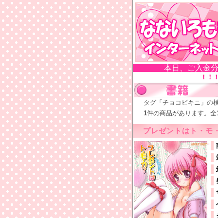
本日、ご入金分
！！
タグ「チョコビキニ」の
1
件の商品があります。全
プレゼントはト・モ