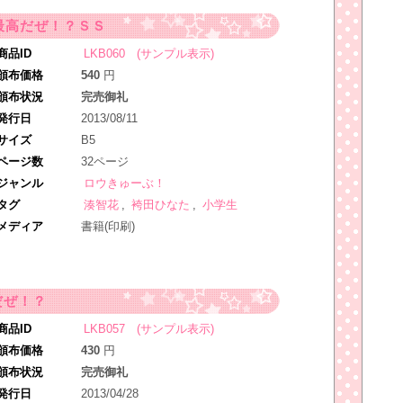
最高だぜ！？ＳＳ
商品ID
LKB060 (サンプル表示)
頒布価格
540
円
頒布状況
完売御礼
発行日
2013/08/11
サイズ
B5
ページ数
32ページ
ジャンル
ロウきゅーぶ！
タグ
湊智花
,
袴田ひなた
,
小学生
メディア
書籍(印刷)
だぜ！？
商品ID
LKB057 (サンプル表示)
頒布価格
430
円
頒布状況
完売御礼
発行日
2013/04/28