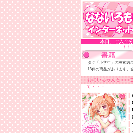
本日、ご入金分
！！
タグ「小学生」の検索結
13
件の商品があります。
おにいちゃんと○○○
て・・・