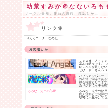
幼菜すみか＠なないろも
サークル告知、作品の感想、雑記とか…
リンク集
りんくコーナーなのね
お友達とか
Ｌｅｗｄ Ａｎｇｅ
基本は幼女です。し
幼レベルが足りない
ぜひ、倉田さんへＧ
バブルカンパニー
お友達で同志である
娘を得意としてます
あり少女にも手も出
るみなー先生の部屋
るみなー先生の部屋
同人活動とは関係な
取材に人生かけてる