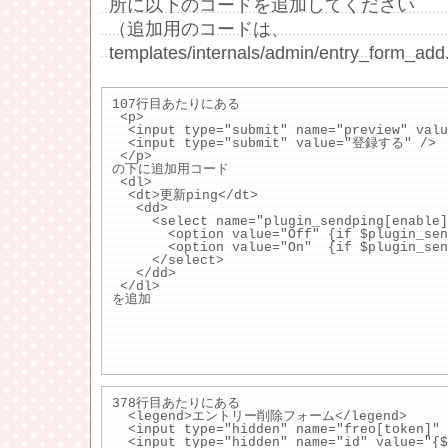
所に以下のコードを追加してください
（追加用のコードは、
templates/internals/admin/entry_for
107行目あたりにある
 <p>
  <input type="submit" name="preview" va
  <input type="submit" value="登録する" />
 </p>
の下に追加用コード
 <dl>
  <dt>更新ping</dt>
   <dd>
     <select name="plugin_sendping[enable]
       <option value="Off" {if $plugin_s
       <option value="On"  {if $plugin_s
     </select>
   </dd>
 </dl>
を追加
378行目あたりにある
  <legend>エントリー削除フォーム</legend>
  <input type="hidden" name="freo[token]" 
  <input type="hidden" name="id" value="{$