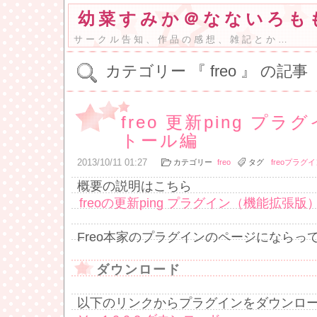
幼菜すみか＠なないろも
サークル告知、作品の感想、雑記とか…
カテゴリー 『 freo 』 の記事
freo 更新ping プ
トール編
2013
/
10
/
11
01:27
カテゴリー
freo
タグ
freoプラグ
概要の説明はこちら
freoの更新ping プラグイン（機能拡張版
Freo本家のプラグインのページにならっ
ダウンロード
以下のリンクからプラグインをダウンロ