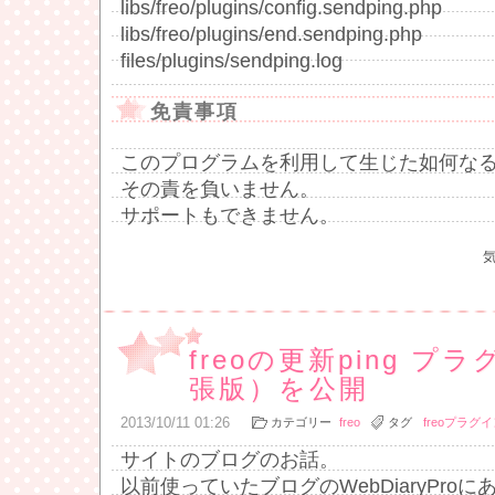
libs/freo/plugins/config.sendping.php
libs/freo/plugins/end.sendping.php
files/plugins/sendping.log
免責事項
このプログラムを利用して生じた如何な
その責を負いません。
サポートもできません。
freoの更新ping 
張版）を公開
2013
/
10
/
11
01:26
カテゴリー
freo
タグ
freoプラグ
サイトのブログのお話。
以前使っていたブログのWebDiaryProに