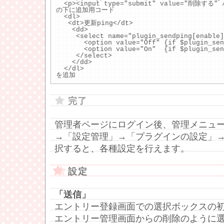
  <p><input type="submit" value="削除する" 
の下に追加用コード
  <dl>
   <dt>更新ping</dt>
    <dd>
     <select name="plugin_sendping[enable]
       <option value="Off" {if $plugin_s
       <option value="On"  {if $plugin_s
     </select>
    </dd>
  </dl>
を追加
完了
管理者ページにログイン後、管理メニュ
→「設定管理」→「プラグインの設定」→
択すると、各種設定を行えます。
設定
「送信」
エントリー登録画面での選択ボックスの
エントリー管理画面からの削除のように