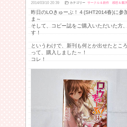
2014
/
03
/
10
20:39
カテゴリー
サークル＆創作
感想＆書
昨日のLOきゅーぶ！４(SHT2014春)に
ま～
そして、コピー誌をご購入いただいた方
す！
というわけで、新刊も何とか出せたとこ
って、購入しました～！
コレ！