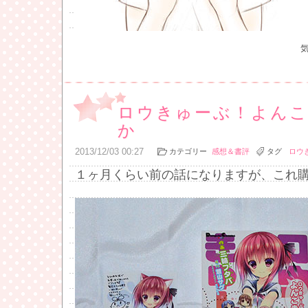
ロウきゅーぶ！よんこま
か
2013
/
12
/
03
00:27
カテゴリー
感想＆書評
タグ
ロウ
１ヶ月くらい前の話になりますが、これ