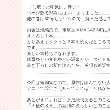
手に取った印象は、厚い！
ページ数で380pちょい、ありました。
他の巻は300pちょいなので、持った感じ
内容は短編集で、電撃文庫MAGAZINE
き下ろし１本。
とりあえずサクっと２本を読んだところ
です。
楽しい気持ちになれます。
体育祭とか文化祭とか温泉とか、タイト
書き下ろしの新作読んだら、感想も追記
今回は短編集なので、原作は読んでない
アニメで設定さえ知っていれば、どれか
あとがきによれば、まだ続刊あるとのこ
「天使の３Ｐ」の続刊の後らしいとのこ