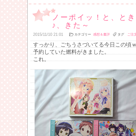
ノーポイッ！と、と
♪、きた～
2015
/
11
/
10
21:01
カテゴリー
感想＆書評
タグ
ご注
すっかり、ごちうさづいてる今日この頃
予約していた燃料がきました。
これ。