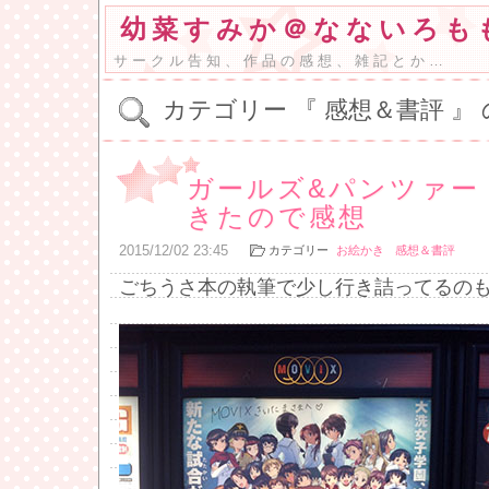
幼菜すみか＠なないろも
サークル告知、作品の感想、雑記とか…
カテゴリー 『 感想＆書評 』
ガールズ&パンツァー 
きたので感想
2015
/
12
/
02
23:45
カテゴリー
お絵かき
感想＆書評
ごちうさ本の執筆で少し行き詰ってるの