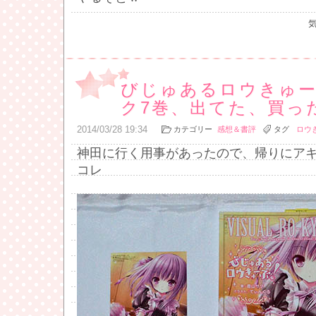
びじゅあるロウきゅ
ク7巻、出てた、買っ
2014
/
03
/
28
19:34
カテゴリー
感想＆書評
タグ
ロウ
神田に行く用事があったので、帰りにア
コレ