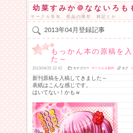
幼菜すみか＠なないろも
サークル告知、作品の感想、雑記とか…
2013年04月登録記事
もっかん本の原稿を入
た～
2013
/
04
/
25
22:42
カテゴリー
サークル＆創作
タグ
新刊原稿を入稿してきました～
表紙はこんな感じです。
はいてない！かもｗ