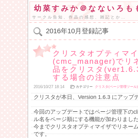
幼菜すみか＠なないろも
サークル告知、作品の感想、雑記とか…
2016年10月登録記事
クリスタオプティマ
(cmc_manager)
品をクリスタ(ver1.6
する場合の注意点
2016
/
10
/
27
18:14
カテゴリー
クリスタ(ページ管理ツール)
クリスタが本日、Version 1.6.3 にア
今回のアップデートではページ管理下のcl
ル名をページ順にする機能が加わりまし
今までクリスタオプティマイザでリネー
です。