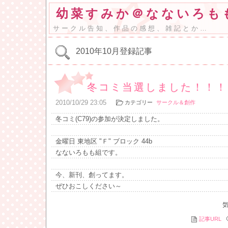
幼菜すみか＠なないろも
サークル告知、作品の感想、雑記とか…
2010年10月登録記事
冬コミ当選しました！！！
2010
/
10
/
29
23:05
カテゴリー
サークル＆創作
冬コミ(C79)の参加が決定しました。
金曜日 東地区 "Ｆ" ブロック 44b
なないろもも組です。
今、新刊、創ってます。
ぜひおこしください～
記事URL