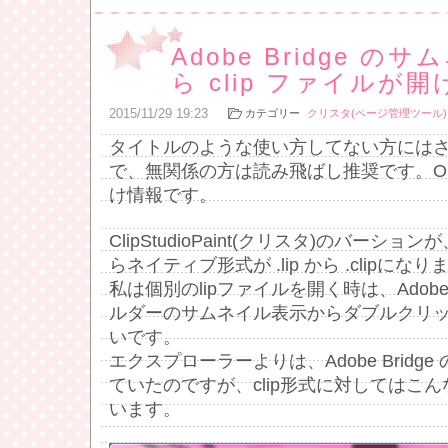
Adobe Bridge 
ら clip ファイルが
2015
/
11
/
29
19:23
カテゴリー
クリスタ(ページ管理ツール)
タイトルのような使い方してない方には
で、無関係の方は読み飛ばし推奨です。OSは
け情報です。
ClipStudioPaint(クリスタ)のバーション
らネイティブ形式が .lip から .clipにな
私は個別のlipファイルを開く時は、AdobeBr
ルダーのサムネイル表示からダブルクリ
いです。
エクスプローラーよりは、Adobe Bridg
ていたのですが、clip形式に対してはこ
います。