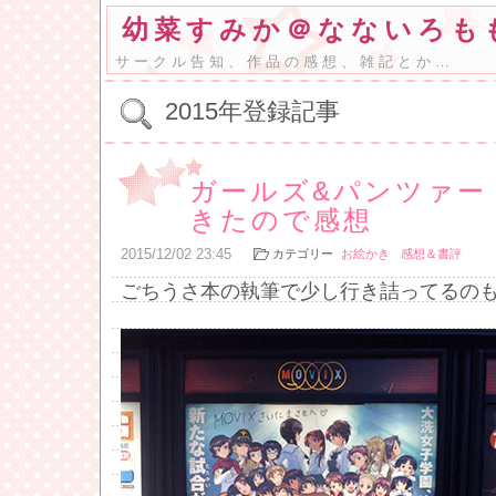
幼菜すみか＠なないろも
サークル告知、作品の感想、雑記とか…
2015年登録記事
ガールズ&パンツァー 
きたので感想
2015
/
12
/
02
23:45
カテゴリー
お絵かき
感想＆書評
ごちうさ本の執筆で少し行き詰ってるの