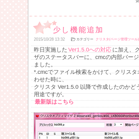
少し機能追加
2015
/
10
/
28
13:32
カテゴリー
クリスタ(ページ管理ツール)
昨日実施した
Ver1.5.0への対応
に加え、
ザのステータスバーに、cmcの内部バー
ました。
*.cmcでファイル検索をかけて、クリス
わせた時に、
クリスタ Ver1.5.0 以降で作成したの
用途ですが。
最新版はこちら