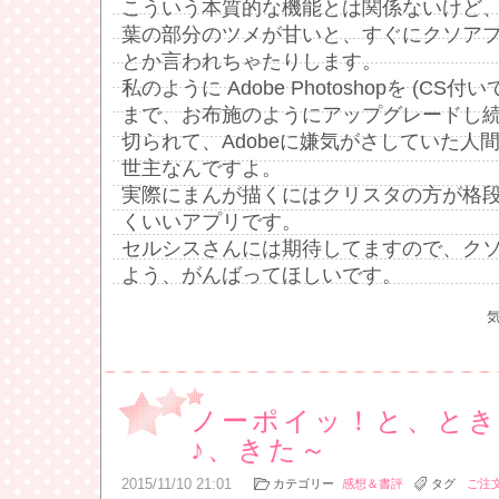
こういう本質的な機能とは関係ないけど、ユ
葉の部分のツメが甘いと、すぐにクソア
とか言われちゃたりします。
私のように Adobe Photoshopを (CS付い
まで、お布施のようにアップグレードし続
切られて、Adobeに嫌気がさしていた人
世主なんですよ。
実際にまんが描くにはクリスタの方が格
くいいアプリです。
セルシスさんには期待してますので、ク
よう、がんばってほしいです。
ノーポイッ！と、と
♪、きた～
2015
/
11
/
10
21:01
カテゴリー
感想＆書評
タグ
ご注