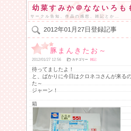
幼菜すみか＠なないろも
サークル告知、作品の感想、雑記とか…
2012年01月27日登録記事
豚まんきたお～
2012
/
01
/
27
12:56
カテゴリー
雑記
待ってましたよ！
と、ばかりに今日はクロネコさんが来る
た～
ジャーン！
箱