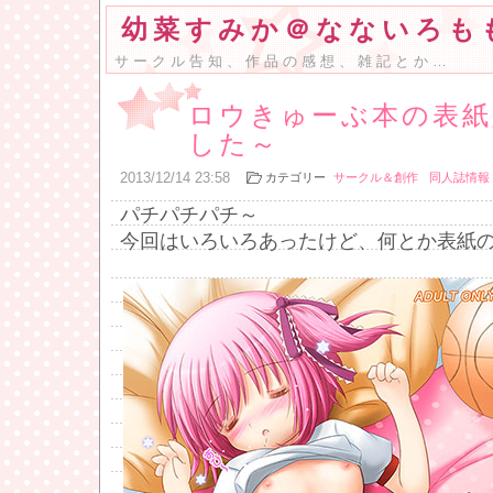
幼菜すみか＠なないろも
サークル告知、作品の感想、雑記とか…
ロウきゅーぶ本の表紙
した～
2013
/
12
/
14
23:58
カテゴリー
サークル＆創作
同人誌情報
パチパチパチ～
今回はいろいろあったけど、何とか表紙